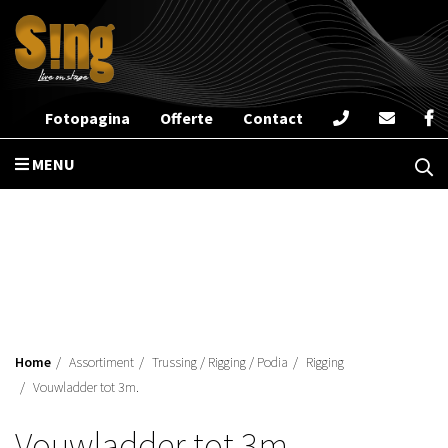
Fotopagina
Offerte
Contact
MENU
Home
Assortiment
Trussing / Rigging / Podia
Rigging
Vouwladder tot 3m.
Vouwladder tot 3m.