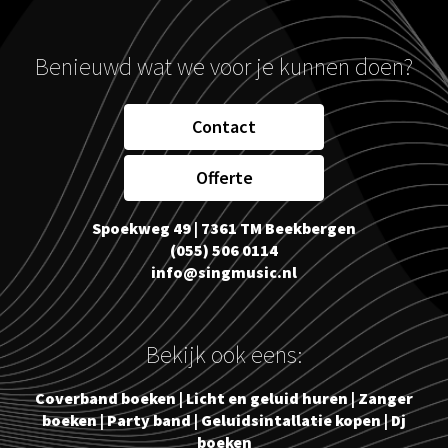
Benieuwd wat we voor je kunnen doen?
Contact
Offerte
Spoekweg 49 | 7361 TM Beekbergen
(055) 506 0114
info@singmusic.nl
Bekijk ook eens:
Coverband boeken
|
Licht en geluid huren
|
Zanger
boeken
|
Party band
|
Geluidsintallatie kopen
|
Dj
boeken