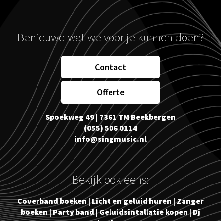
Benieuwd wat we voor je kunnen doen?
Contact
Offerte
Spoekweg 49 | 7361 TM Beekbergen
(055) 506 0114
info@singmusic.nl
Bekijk ook eens:
Coverband boeken
|
Licht en geluid huren
|
Zanger
boeken
|
Party band
|
Geluidsintallatie kopen
|
Dj